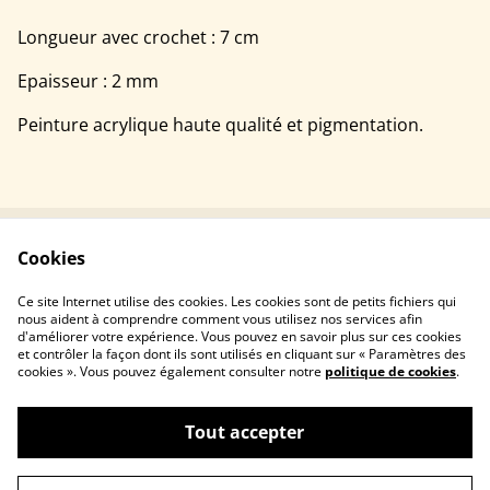
Longueur avec crochet : 7 cm
Epaisseur : 2 mm
Peinture acrylique haute qualité et pigmentation.
Cookies
Contact
Conditions
Politique de
Politique de cookies
Ce site Internet utilise des cookies. Les cookies sont de petits fichiers qui
confidentialité
nous aident à comprendre comment vous utilisez nos services afin
d'améliorer votre expérience. Vous pouvez en savoir plus sur ces cookies
et contrôler la façon dont ils sont utilisés en cliquant sur « Paramètres des
cookies ». Vous pouvez également consulter notre
politique de cookies
.
Tout accepter
©
2026
Les créations de la pointilleuse