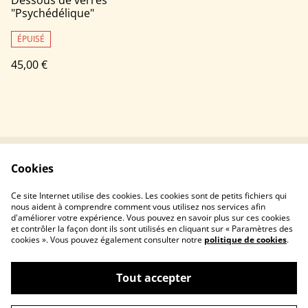
Dessous de verres
"Psychédélique"
ÉPUISÉ
45,00 €
Cookies
Contact
Conditions
Politique de
Politique de cookies
Ce site Internet utilise des cookies. Les cookies sont de petits fichiers qui
confidentialité
nous aident à comprendre comment vous utilisez nos services afin
d'améliorer votre expérience. Vous pouvez en savoir plus sur ces cookies
et contrôler la façon dont ils sont utilisés en cliquant sur « Paramètres des
cookies ». Vous pouvez également consulter notre
politique de cookies
.
Tout accepter
©
2026
Les créations de la pointilleuse